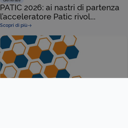
Generale
PATIC 2026: ai nastri di partenza
l’acceleratore Patic rivol...
Scopri di più