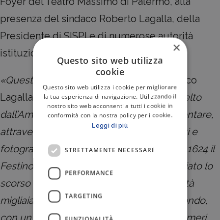
Foyer del Teatro Massimo di Palermo, alla
presenza del sindaco Roberto Lagalla, della
Presidente di SISPI e di numerose autorità
×
istituzionali.
Questo sito web utilizza
cookie
«Questo concorso –
ha dichiarato il sindaco
Questo sito web utilizza i cookie per migliorare
Lagalla
– è lo strumento di narrazione scelto
la tua esperienza di navigazione. Utilizzando il
nostro sito web acconsenti a tutti i cookie in
dall’Amministrazione comunale per raccontare,
conformità con la nostra policy per i cookie.
Leggi di più
attraverso lo sguardo attento di giornalisti e
fotografi, i sentimenti che alimentano dal 1624 il
STRETTAMENTE NECESSARI
Festino di Santa Rosalia. Un racconto iniziato lo
PERFORMANCE
scorso anno che continua a portare in città
TARGETING
migliaia di turisti provenienti da tutto il mondo,
con un incremento del 7,4% rispetto ai numeri
FUNZIONALITÀ