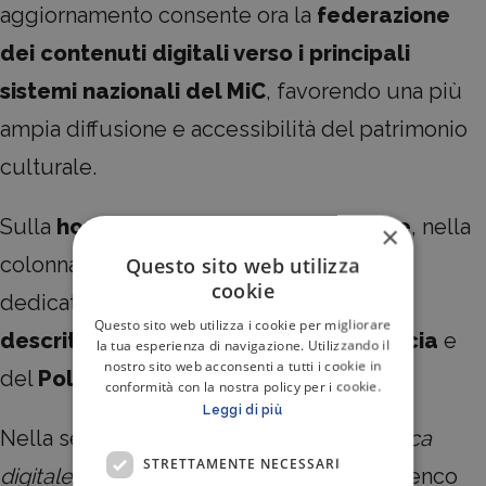
aggiornamento consente ora la
federazione
dei contenuti digitali verso i principali
sistemi nazionali del MiC
, favorendo una più
ampia diffusione e accessibilità del patrimonio
culturale.
Sulla
home page di Internet Culturale
, nella
×
colonna di destra, è presente una notizia
Questo sito web utilizza
cookie
dedicata, con link diretti alle
schede
Questo sito web utilizza i cookie per migliorare
descrittive del fondo Leonardo Sciascia
e
la tua esperienza di navigazione. Utilizzando il
nostro sito web acconsenti a tutti i cookie in
del
Polo PA1
.
conformità con la nostra policy per i cookie.
Leggi di più
Nella sezione
“Le collezioni della biblioteca
STRETTAMENTE NECESSARI
digitale”
, è inoltre possibile esplorare l’elenco