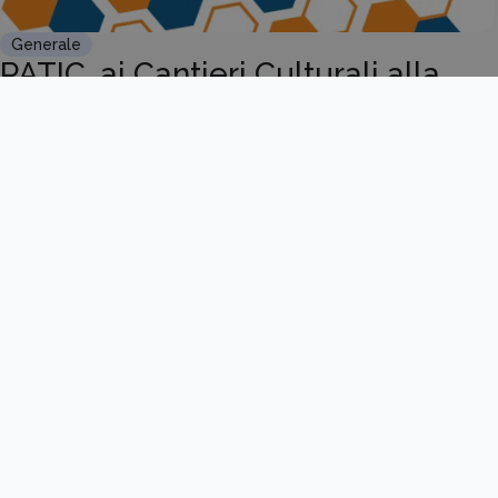
Generale
PATIC, ai Cantieri Culturali alla
Zisa il Selection Day dell...
Scopri di più