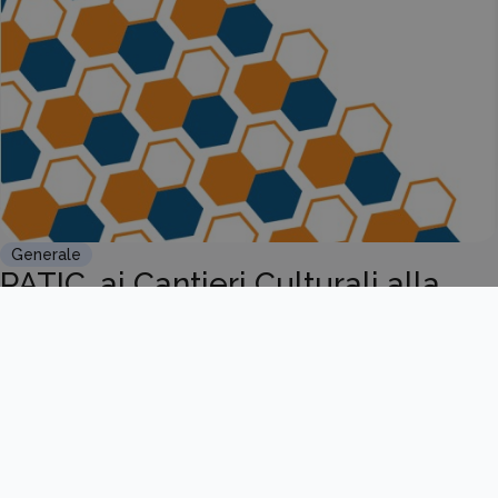
Generale
PATIC, ai Cantieri Culturali alla
Zisa il Selection Day dell...
Scopri di più