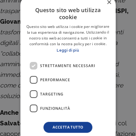
amministrative rendendole immediatamente
×
Questo sito web utilizza
trasparenti
»
dichiara la presidente di SISPI,
cookie
Giovanna Gaballo.
«
consentendo di
Questo sito web utilizza i cookie per migliorare
trasformare esigenze operative in strumenti
la tua esperienza di navigazione. Utilizzando il
nostro sito web acconsenti a tutti i cookie in
digitali moderni, sicuri, utili ad una virtuosa
conformità con la nostra policy per i cookie.
Leggi di più
“collaborazione” tra impresa, pubblica
amministrazione e cittadini, di semplice ed
STRETTAMENTE NECESSARI
immediata fattibilità, testimoniando, altresì,
PERFORMANCE
come dalla fattiva sinergia possano nascere
TARGETING
soluzioni utili
»
FUNZIONALITÀ
Anche il vicepresidente di SISPI, Avv.
Salvatore Seminara,
complimentandosi col
ACCETTA TUTTO
capoprogetto aziendale, esprime soddisfazione