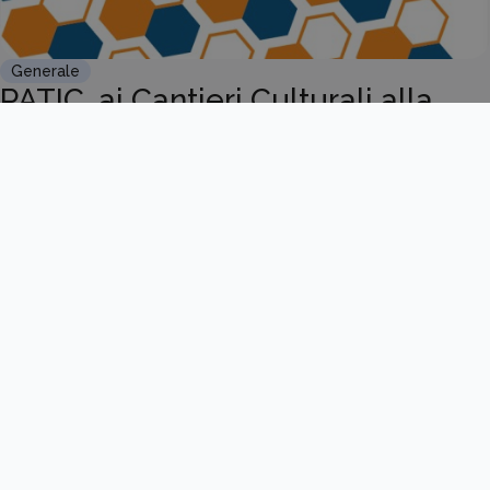
Generale
PATIC, ai Cantieri Culturali alla
Zisa il Selection Day dell...
Scopri di più